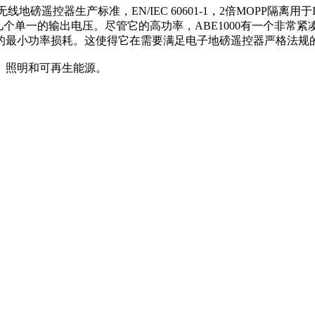
遥控器生产标准，EN/IEC 60601-1，2倍MOPP隔离用于I级
一的输出电压。尽管它的高功率，ABE1000有一个非常紧凑的占地面积，测量
的最小功率损耗。这使得它在需要满足电子地磅遥控器严格法规
信、照明和可再生能源。