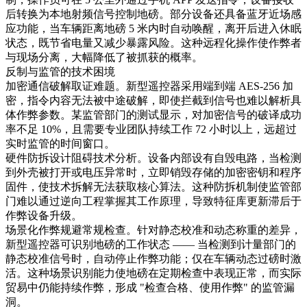
后转换为本地射频信号控制地磅。部分设备还具备蓝牙近场感
应功能，当车辆距离地磅 5 米内时自动唤醒，离开后进入休眠
状态，既节省电量又减少暴露风险。这种远程化操作使作弊者
与现场分离，大幅降低了被抓获的概率。​
反制与监管的技术困境​
加密通信破解取证难题。新型遥控器采用端到端 AES-256 加
密，指令内容无法被中途破解，即使拦截到信号也难以解析具
体作弊参数。某监管部门的测试显示，对加密信号的破译成功
率不足 10%，且需要专业团队持续工作 72 小时以上，远超过
实时监管的时间窗口。​
硬件防拆设计阻碍技术分析。设备内部设有自毁电路，当检测
到外壳被打开或电压异常时，立即销毁存储的加密密钥和程序
固件，使技术拆解无法获取核心算法。这种防拆机制使监管部
门难以通过逆向工程掌握其工作原理，导致特征库更新滞后于
作弊设备升级。​
场景化作弊规避常规检查。针对静态校准和动态称重的差异，
新型遥控器可识别地磅的工作状态 —— 当检测到计量部门的
静态校准信号时，自动停止作弊功能；仅在车辆动态过磅时激
活。这种场景识别能力使地磅在定期检查中表现正常，而实际
贸易中仍能持续作弊，形成 "检查合格、使用作弊" 的监管漏
洞。​