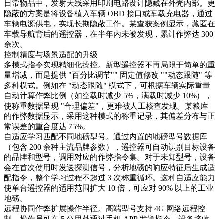
日常物品中，发射天线采用印刷电路设计隐藏在外壳内部。更
隐蔽的方案是将设备植入车辆 OBD 接口或车载充电器，通过
车辆电源供电，实现长期隐蔽工作。某查获案例显示，藏匿在
车载导航背后的遥控器，在半年内未被发现，累计作弊达 300
余次。​
控制精度与场景适配的升级​
多模式指令实现精细化操控。新型遥控器不再局限于简单的重
量增减，而是提供 "百分比调节"" 固定值修改 ""动态跟随" 等
多种模式。例如在 "动态跟随" 模式下，可根据车辆实际重量
自动计算作弊比例（如空载时减少 5%，满载时减少 10%），
使称重数据呈现 "合理偏差"，更难被人工核查发现。某粮库
的作弊数据显示，采用这种模式的称重记录，其偏差分布与正
常误差的重合度达 75%。​
自适应学习匹配不同地磅型号。通过内置的地磅型号数据库
（包含 200 余种主流品牌参数），遥控器可自动识别目标设备
的品牌和型号，调用对应的作弊指令集。对于未知型号，设备
会在首次使用时发送探测信号，分析地磅的响应特征后生成适
配指令，整个学习过程不超过 3 次称重循环。这种自适应能力
使单台遥控器的适用范围扩大 10 倍，可应对 90% 以上的工业
地磅。​
远程协同作弊扩展操作半径。高端型号支持 4G 网络远程控
制，操作员可在 5 公里外通过手机 APP 发送指令，设备接收