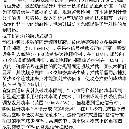
方位升级。这些功能提升并非出于技术创新的正向价值，而是
为了突破信号拦截器的防御、规避监管检测，其本质是对计量
公平的进一步破坏。深入剖析这些功能升级的技术细节，既能
揭示作弊手段的隐蔽性，也为升级防护系统提供了针对性的反
制思路。​
抗干扰能力的跨越式提升​
动态跳频技术破解固定频段屏蔽。传统地磅遥控器多采用单一
工作频率（如 315MHz），极易被信号拦截器定向屏蔽。新型
设备引入每秒 50-100 次的快速跳频机制，在 433MHz 频段的
20 个信道间随机切换，每次跳频的频率偏差控制在 ±0.5MHz
以内，确保信号连贯性的同时规避固定频段拦截。某技术拆解
显示，其跳频序列由 128 位加密算法生成，拦截器需同步捕捉
至少 8 个连续频率点才能预测后续信道，使动态拦截的成功率
从 30% 降至 5% 以下。​
宽频自适应发射突破功率限制。针对信号拦截器的功率压制，
新型遥控器采用智能功率调节技术，可根据环境干扰强度自动
调整发射功率（范围 100mW-1W）。当检测到拦截信号时，
瞬间提升功率 3-5 倍形成 "功率突刺"，在 0.1 秒内完成指令传
输后立即降低功率至隐蔽水平。这种 "脉冲式通信" 使信号被
捕捉的概率减少 80%，某测试中，功率突刺模式下的遥控器
成功突破了 90% 的常规信号拦截器。​