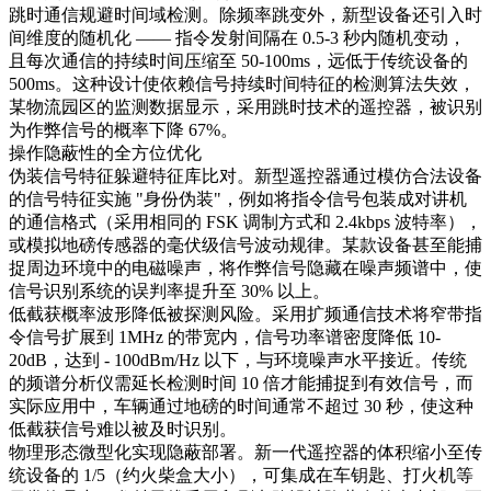
跳时通信规避时间域检测。除频率跳变外，新型设备还引入时
间维度的随机化 —— 指令发射间隔在 0.5-3 秒内随机变动，
且每次通信的持续时间压缩至 50-100ms，远低于传统设备的
500ms。这种设计使依赖信号持续时间特征的检测算法失效，
某物流园区的监测数据显示，采用跳时技术的遥控器，被识别
为作弊信号的概率下降 67%。​
操作隐蔽性的全方位优化​
伪装信号特征躲避特征库比对。新型遥控器通过模仿合法设备
的信号特征实施 "身份伪装"，例如将指令信号包装成对讲机
的通信格式（采用相同的 FSK 调制方式和 2.4kbps 波特率），
或模拟地磅传感器的毫伏级信号波动规律。某款设备甚至能捕
捉周边环境中的电磁噪声，将作弊信号隐藏在噪声频谱中，使
信号识别系统的误判率提升至 30% 以上。​
低截获概率波形降低被探测风险。采用扩频通信技术将窄带指
令信号扩展到 1MHz 的带宽内，信号功率谱密度降低 10-
20dB，达到 - 100dBm/Hz 以下，与环境噪声水平接近。传统
的频谱分析仪需延长检测时间 10 倍才能捕捉到有效信号，而
实际应用中，车辆通过地磅的时间通常不超过 30 秒，使这种
低截获信号难以被及时识别。​
物理形态微型化实现隐蔽部署。新一代遥控器的体积缩小至传
统设备的 1/5（约火柴盒大小），可集成在车钥匙、打火机等