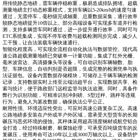
用传统静态地磅，需车辆停稳称重，极易造成排队拥堵。超载
测量地磅主打动态称重模式，支持车辆以5-20km/h的速度匀速
通过，无需停车，毫秒级完成轴重、总重数据采集，通行效率
较静态地磅提升10倍以上。部分高端设备可实现多车道并行检
测，支持多辆货车同时通过，进一步提升通行效率，同时可与
ETC系统集成，实现不停车收费与超载检测同步完成，减少人
工干预，让合法装载车辆快速通行。
智能化程度高，可实现全流程自动化执法与数据管控。现代高
速公路超载测量地磅已突破单一计量功能，集成了红外光栅、
毫米波雷达、高清摄像头等设备，可自动识别车辆轴数、胎
型、车牌信息，自动判别是否超限，生成完整的检测凭单与执
法证据包。设备内置数据存储模块，可储存上千辆车辆的检测
记录，支持数据实时上传至云端治超平台，实现数据共享、检
索与统计，便于路政部门远程监管与执法追溯。同时，具备作
弊行为识别功能，可精准识别冲刹磅、S型过秤、跳秤等违规
行为，避免人为篡改数据，确保执法公平公正。
耐用性强、环境适应性突出，可应对高速公路复杂工况。高速
公路地磅多安装在户外或半户外区域，需承受大型货车的长期
碾压与恶劣环境的侵蚀。其秤体采用超高强度钢材或航空铝合
金打造，经过特殊耐磨、耐腐蚀处理，可承受百吨级货车的反
复碾压，使用寿命可达10年以上或3000万轴次以上。设备防护