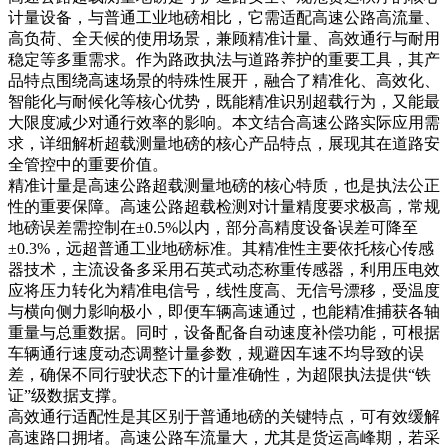
计量设备，与普通工业地磅相比，它需适配高速公路高流量、
高负荷、全天候的使用场景，兼顾精准计量、高效通行与耐用
稳定等多重需求。作为路政执法与道路养护的重要工具，其产
品特点围绕高速场景的特殊性展开，融合了精准化、高效化、
智能化与耐候化等核心优势，既能精准识别超载行为，又能最
大限度减少对通行效率的影响。本文结合高速公路实际应用需
求，详细解析超载测量地磅的核心产品特点，展现其在道路安
全管控中的重要价值。
精准计量是高速公路超载测量地磅的核心特质，也是执法公正
性的重要保障。高速公路超载检测对计量精度要求极高，常规
地磅误差需控制在±0.5%以内，部分高精度设备误差可降至
±0.3%，远超普通工业地磅标准。其精准性主要依托核心传感
器技术，主流设备多采用石英式动态称重传感器，利用压电效
应将压力转化为精准电信号，线性度高、无信号漂移，受温度
与横向侧力影响极小，即便车辆高速通过，也能精准捕获各轴
重量与总重数据。同时，设备配备自动速度补偿功能，可根据
车辆通行速度动态调整计量参数，规避因车速不均导致的误
差，确保不同行驶状态下的计量准确性，为超限执法提供“铁
证”级数据支撑。
高效通行适配性是其区别于普通地磅的关键特点，可有效缓解
高速路口拥堵。高速公路车流量大，尤其是货运高峰期，若采