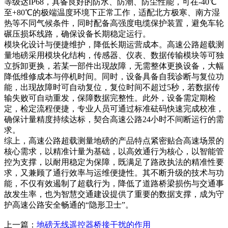
等级达IP68，具备良好的防水、防潮、防尘性能，可在-40℃
至+80℃的极端温度环境下正常工作，适配北方极寒、南方湿
热等不同气候条件，同时配备高强度电缆保护装置，避免车轮
碾压损坏线路，确保设备长期稳定运行。
模块化设计与便捷维护，降低长期运营成本。高速公路超载测
量地磅采用模块化结构，传感器、仪表、数据传输模块等可独
立拆卸更换，若某一部件出现故障，无需整体更换设备，大幅
降低维修成本与停机时间。同时，设备具备自我诊断与复位功
能，出现故障时可自动复位，复位时间不超过5秒，若数据传
输失败可自动重发，保障数据完整性。此外，设备需定期检
定，检定流程便捷，专业人员可通过标准砝码快速完成校准，
确保计量精度持续达标，契合高速公路24小时不间断运行的需
求。
综上，高速公路超载测量地磅的产品特点紧密贴合高速场景的
核心需求，以精准计量为基础，以高效通行为核心，以智能管
控为支撑，以耐用稳定为保障，既满足了路政执法的精准性要
求，又兼顾了通行效率与运维便捷性。其不断升级的技术与功
能，不仅有效遏制了超载行为，降低了道路桥梁损伤与交通事
故发生率，也为智慧交通建设提供了重要的数据支撑，成为守
护高速公路安全畅通的“隐形卫士”。
上一篇：
地磅无线遥控器桥接干扰的作用