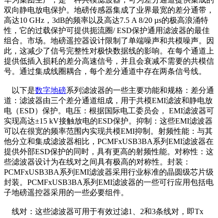
双向静电放电保护。地磅传感器集成了业界最宽的差分通带，
高达10 GHz，3dB的频率以及高达7.5 A 8/20 µs的极高浪涌特
性，它的过载保护可提供扼流圈/ ESD保护通用滤波器的最佳
组合。市场。地磅遥控器设计限制了单端噪声和共模噪声。因
此，这减少了信号完整性对极快数据线的影响。在每个通道上
提供低插入损耗的差分高速信号，并且会衰减不需要的共模信
号。通过集成线圈耦合，每个差分通道中存在两条信号线。
以下是
数字地磅
系列滤波器的一些主要功能和规格：差分通
道：滤波器由三个差分通道组成，用于共模EMI滤波和静电放
电（ESD）保护。电压：根据国际电工委员会， EMI滤波器可
实现高达±15 kV接触放电的ESD保护。抑制：这些EMI滤波器
可以在很宽的频率范围内实现共模EMI抑制。射频性能：与其
他分立和集成滤波器相比，PCMFxUSB3BA系列EMI滤波器在
提供外部ESD保护的同时，具有更高的射频性能。对称性：这
些滤波器设计为在线对之间具有极高的对称性。封装：
PCMFxUSB3BA系列EMI滤波器采用行业标准的晶圆级芯片级
封装。PCMFxUSB3BA系列EMI滤波器的一些可行应用包括电
子地磅遥控器采用的一些必要组件。
线对：这些滤波器可用于有效过滤1、2和3条线对，即Tx