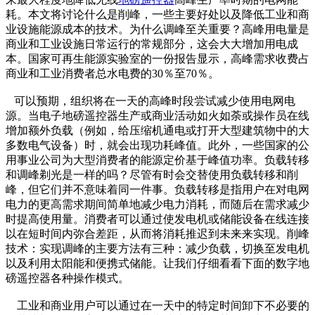
耗。本文将讨论什么是削峰，一些主要好处以及降低工业和商
业设施能源成本的技术。为什么调峰至关重要？高峰用电量是
商业和工业设施日常运行的常规部分，这会大大增加用电成
本。国家可再生能源实验室的一份报告显示，高峰需求收费占
商业和工业消费者总水电费的30％至70％。
可以预期，组织将在一天的高峰时段尝试减少使用电网电
源。当电子地磅遥控器生产或商业活动如火如荼或操作员在线
增加额外负载（例如，给压缩机通电或打开大型建筑物中的大
多数电气设备）时，就会出现功耗峰值。此外，一些国家的公
用事业公司为大型消费者的能源定价基于峰值功率。负载转移
和调峰剃光是一样的吗？尽管有时会交替使用负载转移和削
峰，但它们并不意味着同一件事。负载转移是指用户在对电网
电力的更高需​​求期间简单地减少电力消耗，而随后在需求减少
时提高使用量。消费者可以通过使发电机或储能设备在线连接
以在短时间内弥合差距，从而将消耗推迟到未来来实现。削峰
技术：实现调峰的主要方法有三种：减少负载，切换至发电机
以及利用太阳能和便携式储能。让我们仔细看看下面的数字地
磅遥控器各种操作模式。
工业和商业用户可以通过在一天中的特定时间卸下不必要的