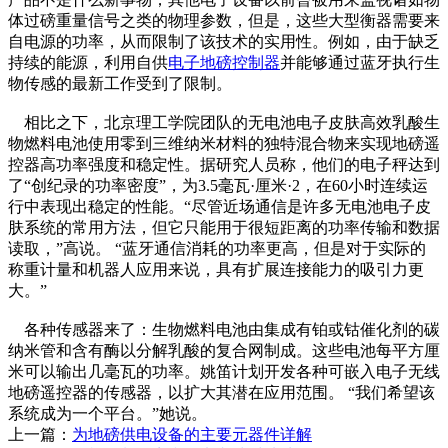
体过磅重量信号之类的物理参数，但是，这些大型衡器需要来
自电源的功率，从而限制了该技术的实用性。例如，由于缺乏
持续的能源，利用自供
电子地磅控制器
并能够通过蓝牙执行生
物传感的最新工作受到了限制。
相比之下，北京理工学院团队的无电池电子皮肤高效乳酸生
物燃料电池使用零到三维纳米材料的独特混合物来实现地磅遥
控器高功率强度和稳定性。据研究人员称，他们的电子秤达到
了“创纪录的功率密度”，为3.5毫瓦·厘米·2，在60小时连续运
行中表现出稳定的性能。“尽管近场通信是许多无电池电子皮
肤系统的常用方法，但它只能用于很短距离的功率传输和数据
读取，”高说。 “蓝牙通信消耗的功率更高，但是对于实际的
称重计量和机器人应用来说，具有扩展连接能力的吸引力更
大。”
各种传感器来了：生物燃料电池由集成有铂或钴催化剂的碳
纳米管和含有酶以分解乳酸的复合网制成。这些电池每平方厘
米可以输出几毫瓦的功率。姚笛计划开发各种可嵌入电子无线
地磅遥控器的传感器，以扩大其潜在应用范围。 “我们希望该
系统成为一个平台。”她说。
上一篇：
为地磅供电设备的主要元器件详解