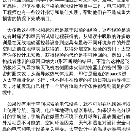
可靠性。即使在要求严格的地球设计项目中工作，电气和电子
工程师也有一些设计指导和最佳实践，帮助他们在不造成重大
损害的情况下完成项目。
大多数这些需求和标准都是基于以前的经验，这些经验是通
过有时痛苦和昂贵的试错过程获得的。从错误中吸取的许多教
训是在无线地磅遥控器设备到达具有显著不同环境条件的外层
空间之前在地球表面获得的。获得外层空间经验的费用：太空
有许多设计未知数。获得经验的代价是不可挽回的。例如，将
挑战者悲剧的原因归纳为O形环断裂的结果。不适合这种起飞
的极冷天气导致航天飞机右侧固体火箭助推器上的密封圈O形
密封圈失效，从而导致热气体泄漏。即使是最近的SpaceX进
入太空商业化的飞行，也不得不在预定的初始日期后再等待三
天，才能发现自己处于一个所有轨道力学条件都得到满足的环
境中。
如果没有用于空间探索的电气设备，就不可能在地磅遥控器
上使用导航、遥测、电信和地磅传感器系统。如果没有充分设
计的宇航服，宇航员在微重力环境下在月球和行星表面进行舱
外活动是不可能的。空间环境因素：天气和温度对设计安全可
靠的电气和电子设备至关重要。太空设计中的温度标准与地球