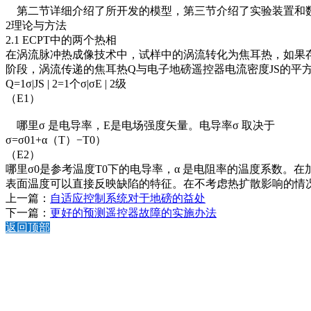
第二节详细介绍了所开发的模型，第三节介绍了实验装置和数
2理论与方法
2.1 ECPT中的两个热相
在涡流脉冲热成像技术中，试样中的涡流转化为焦耳热，如果存
阶段，涡流传递的焦耳热Q与电子地磅遥控器电流密度JS的平
Q=1σ|JS | 2=1个σ|σE | 2级
（E1）
哪里σ 是电导率，E是电场强度矢量。电导率σ 取决于
σ=σ01+α（T）−T0）
（E2）
哪里σ0是参考温度T0下的电导率，α 是电阻率的温度系数
表面温度可以直接反映缺陷的特征。在不考虑热扩散影响的情
上一篇：
自适应控制系统对于地磅的益处
下一篇：
更好的预测遥控器故障的实施办法
返回顶部