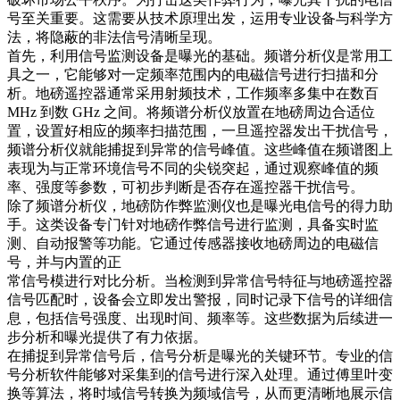
号至关重要。这需要从技术原理出发，运用专业设备与科学方
法，将隐蔽的非法信号清晰呈现。​
首先，利用信号监测设备是曝光的基础。频谱分析仪是常用工
具之一，它能够对一定频率范围内的电磁信号进行扫描和分
析。地磅遥控器通常采用射频技术，工作频率多集中在数百
MHz 到数 GHz 之间。将频谱分析仪放置在地磅周边合适位
置，设置好相应的频率扫描范围，一旦遥控器发出干扰信号，
频谱分析仪就能捕捉到异常的信号峰值。这些峰值在频谱图上
表现为与正常环境信号不同的尖锐突起，通过观察峰值的频
率、强度等参数，可初步判断是否存在遥控器干扰信号。​
除了频谱分析仪，地磅防作弊监测仪也是曝光电信号的得力助
手。这类设备专门针对地磅作弊信号进行监测，具备实时监
测、自动报警等功能。它通过传感器接收地磅周边的电磁信
号，并与内置的正​
常信号模进行对比分析。当检测到异常信号特征与地磅遥控器
信号匹配时，设备会立即发出警报，同时记录下信号的详细信
息，包括信号强度、出现时间、频率等。这些数据为后续进一
步分析和曝光提供了有力依据。​
在捕捉到异常信号后，信号分析是曝光的关键环节。专业的信
号分析软件能够对采集到的信号进行深入处理。通过傅里叶变
换等算法，将时域信号转换为频域信号，从而更清晰地展示信