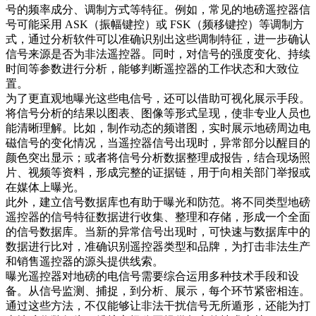
号的频率成分、调制方式等特征。例如，常见的地磅遥控器信
号可能采用 ASK（振幅键控）或 FSK（频移键控）等调制方
式，通过分析软件可以准确识别出这些调制特征，进一步确认
信号来源是否为非法遥控器。同时，对信号的强度变化、持续
时间等参数进行分析，能够判断遥控器的工作状态和大致位
置。​
为了更直观地曝光这些电信号，还可以借助可视化展示手段。
将信号分析的结果以图表、图像等形式呈现，使非专业人员也
能清晰理解。比如，制作动态的频谱图，实时展示地磅周边电
磁信号的变化情况，当遥控器信号出现时，异常部分以醒目的
颜色突出显示；或者将信号分析数据整理成报告，结合现场照
片、视频等资料，形成完整的证据链，用于向相关部门举报或
在媒体上曝光。​
此外，建立信号数据库也有助于曝光和防范。将不同类型地磅
遥控器的信号特征数据进行收集、整理和存储，形成一个全面
的信号数据库。当新的异常信号出现时，可快速与数据库中的
数据进行比对，准确识别遥控器类型和品牌，为打击非法生产
和销售遥控器的源头提供线索。​
曝光遥控器对地磅的电信号需要综合运用多种技术手段和设
备。从信号监测、捕捉，到分析、展示，每个环节紧密相连。
通过这些方法，不仅能够让非法干扰信号无所遁形，还能为打