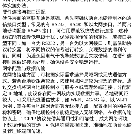
体实施办法。​
硬件连接与接口适配​
硬件层面的互联互通是基础。首先需确认两台地磅控制器的通
信接口类型，常见的有 RS232、RS485 和以太网接口。若两台
地磅均配备 RS485 接口，可使用屏蔽双绞线进行连接，这种
线缆能有效降低电磁干扰，保障数据传输的稳定性；若接口类
型不同，如一台为 RS232，另一台为以太网接口，则需借助协
议转换器，将不同协议的信号进行转换，实现数据的顺利传
输。同时，为避免因电气干扰导致数据丢失或错误，在硬件连
接时应做好接地处理，确保设备安全稳定运行。​
网络配置与数据传输​
在网络搭建方面，可根据实际需求选择局域网或无线通信方
式。若两台地磅距离较近，搭建局域网是较为理想的选择。通
过交换机将两台地磅控制器与服务器或管理终端连接，分配固
定 IP 地址，使设备在同一网段内实现数据共享。若地磅间距
较大，可采用无线通信技术，如 Wi-Fi、4G/5G 等。以 Wi-Fi
为例，需在每台地磅附近部署无线接入点，配置相同的网络名
称和密码，确保地磅控制器能稳定接入无线网络。在数据传输
协议上，TCP/IP 协议凭借其通用性和可靠性，成为网络环境
下数据传输的首选，可保障称重数据快速、准确地在两台地磅
及管理终端间传递。​