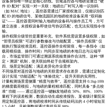
设备身份唯一绑定是核心防线。合规遥控器与地磅需通过 “硬
件 ID 配对” 实现一对一关联：地磅出厂时写入唯一识别码
（如 MAC 地址），遥控器需通过厂家授权激活，仅能识别匹
配 ID 的地磅信号。某物流园区的地磅校准设备采用 “双码验
证”—— 遥控器需同时输入地磅的设备码与操作员工号，方可
建立连接，未授权设备即使信号协议匹配，也无法实现指令传
输。​
操作权限分级管控是重要补充。软件系统需设置多级权限，如
“管理员权限” 可进行参数修改与功能配置，“操作员权限” 仅
能执行预设校准流程。遥控器操作全程留痕，每一条指令（如
载荷模拟值、操作时间）均同步至地磅的本地日志与云端平
台，市场监管部门可通过溯源系统核查操作合法性。这种 “绑
定 + 溯源” 机制，使关联始终处于合规框架内。​
四、场景定制适配：满足差异化作业需求​
不同场景对遥控器与地磅的关联需求存在差异，需通过定制化
设计实现 “功能适配” 与 “体验优化”，提升关联的实用性。​
计量检测场景需侧重 “精度与效率”。遥控器需支持 0.1kg-100t
的梯度载荷模拟，与地磅的量程精准匹配，同时具备 “多点校
准” 功能 —— 通过遥控器一键触发地磅在 50%、80%、100%
量程下的误差检测，数据自动生成校准报告。某省级计量院采
用定制遥控器，将地磅校准时间从传统砝码法的 4 小时缩短至
1.5 小时，且检测数据通过率提升至 98%。​