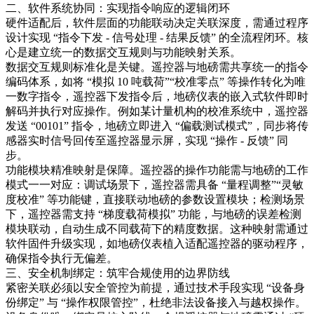
二、软件系统协同：实现指令响应的逻辑闭环​
硬件适配后，软件层面的功能联动决定关联深度，需通过程序
设计实现 “指令下发 - 信号处理 - 结果反馈” 的全流程闭环。核
心是建立统一的数据交互规则与功能映射关系。​
数据交互规则标准化是关键。遥控器与地磅需共享统一的指令
编码体系，如将 “模拟 10 吨载荷”“校准零点” 等操作转化为唯
一数字指令，遥控器下发指令后，地磅仪表的嵌入式软件即时
解码并执行对应操作。例如某计量机构的校准系统中，遥控器
发送 “00101” 指令，地磅立即进入 “偏载测试模式”，同步将传
感器实时信号回传至遥控器显示屏，实现 “操作 - 反馈” 同
步。​
功能模块精准映射是保障。遥控器的操作功能需与地磅的工作
模式一一对应：调试场景下，遥控器需具备 “量程调整”“灵敏
度校准” 等功能键，直接联动地磅的参数设置模块；检测场景
下，遥控器需支持 “梯度载荷模拟” 功能，与地磅的误差检测
模块联动，自动生成不同载荷下的精度数据。这种映射需通过
软件固件升级实现，如地磅仪表植入适配遥控器的驱动程序，
确保指令执行无偏差。​
三、安全机制绑定：筑牢合规使用的边界防线​
紧密关联必须以安全管控为前提，通过技术手段实现 “设备身
份绑定” 与 “操作权限管控”，杜绝非法设备接入与越权操作。​