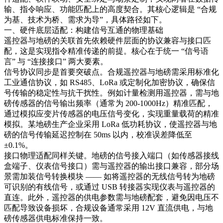
输、指令响应、功能匹配上的高度契合。其核心逻辑是 “合规
为基、技术为桥、需求为导”，具体路径如下。​
一、硬件底层适配：构建信号互通的物理基础​
遥控器与地磅的关联首先依赖硬件层面的协议兼容与接口匹
配，这是实现指令精准传递的前提。核心在于统一 “信号语
言” 与 “连接接口” 两大要素。​
信号协议同步是首要突破点。合规遥控器与地磅需采用标准化
工业通信协议，如 RS485、LoRa 或定制化加密协议，确保信
号传输的稳定性与抗干扰性。例如计量检测用遥控器，需与地
磅传感器的信号输出频率（通常为 200-1000Hz）精准匹配，
通过模拟应变片传感器的电压信号变化，实现重量载荷的精准
模拟。某地磅生产企业采用 LoRa 低功耗协议，使遥控器与地
磅的信号传输延迟控制在 50ms 以内，校准误差降低至
±0.1%。​
接口物理适配同样关键。地磅的信号接入端口（如传感器接线
盒端子、仪表信号接口）需与遥控器的输出接口兼容，部分场
景需加装信号转换模块 —— 如将遥控器的无线信号转为地磅
可识别的有线信号，或通过 USB 转接器实现仪表与遥控器的
直连。此外，遥控器的供电参数需与地磅配套，避免因电压不
匹配导致设备损坏，合规设备通常采用 12V 直流供电，与地
磅传感器供电标准保持一致。​