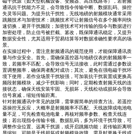
磁干扰源（如大型机械设备、变频器、高压线路等），若射频
通讯抗干扰能力不足，会导致指令传输中断、数据乱码、操控
失灵等问题。为提升抗干扰性，无线地磅的射频模块通常采用
跳频技术与加密技术：跳频技术可让射频信号在多个频率间快
速切换，避开干扰频段；加密技术可对传输的指令与数据进行
加密处理，防止信号被拦截、篡改，既保障通讯稳定，又提升
数据安全性，尤其适用于贸易结算等对数据准确性要求高的场
景。
在实操过程中，需注意射频通讯的规范使用，才能保障通讯质
量与作业安全。首先，需确保遥控器与地磅仪表的射频频率一
致，若频率不匹配，会导致信号无法接收，此时需通过参数设
置调整频率，确保两者配对成功；其次，避免在强电磁干扰环
境下使用，若作业场景干扰较强，可加装抗干扰装置或更换高
频段射频模块，减少干扰影响；同时，定期检查射频天线的连
接状态，确保天线安装牢固、无损坏，天线松动或损坏会导致
信号衰减，缩短传输距离。
针对射频通讯中常见的故障，需掌握简单的排查方法。若遥控
器操控无反应，大概率是射频频率不匹配、天线故障或电池电
量不足，可先检查电池电量，再核对频率参数、检查天线连
接；若出现指令传输卡顿、数据乱码，多为环境干扰导致，可
调整作业位置、远离干扰源，或开启跳频功能；若传输距离明
显缩短，可能是天线损坏或射频模块故障，需及时更换天线或