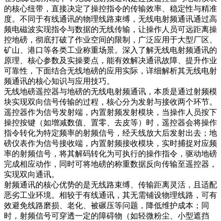
的核心纽带，直接决定了操控指令的传输效率、稳定性与精准
度。不同于有线通讯的物理线路束缚，无线电射频通讯通过高
频电磁波实现指令与数据的无线传输，让操作人员可远距离操
控地磅，彻底打破了作业空间的限制，广泛应用于大型厂区、
矿山、港口等各类工业称重场景。深入了解无线电射频通讯的
原理、核心参数及实操要点，能有效解决通讯故障、提升作业
可靠性，下面结合无线地磅的应用实际，详细解析其无线电射
频通讯的核心知识与应用技巧。
无线地磅遥控器与地磅的无线电射频通讯，本质是通过射频模
块实现双向信号传输的过程，核心分为发射与接收两个环节。
遥控器作为信号发射端，内置射频发射模块，当操作人员按下
操控按键（如增减数值、置零、去皮等）时，遥控器会将操作
指令转化为特定频率的射频信号，经天线放大后发射出去；地
磅仪表作为信号接收端，内置射频接收模块，实时捕捉对应频
率的射频信号，将其解码转化为可执行的操作指令，驱动地磅
完成相应动作，同时可将地磅的称重数据反向传输至遥控器，
实现双向通讯。
射频通讯的核心优势的是无线路束缚、传输距离灵活，且适配
恶劣工业环境。相较于有线通讯，其无需铺设物理线路，可有
效避免线路磨损、老化、被碾压等问题，降低维护成本；同
时，射频信号可穿透一定的障碍物（如轻微粉尘、小型遮挡