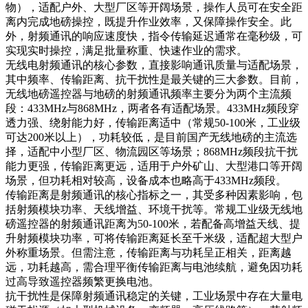
物），适配户外、大型厂区等开阔场景，操作人员可在安全距
离内完成地磅操控，既提升作业效率，又保障操作安全。此
外，射频通讯的响应速度快，指令传输延迟通常在毫秒级，可
实现实时操控，满足批量称重、快速作业的需求。
无线电射频通讯的核心参数，直接影响通讯质量与适配场景，
其中频率、传输距离、抗干扰性是最关键的三大参数。目前，
无线地磅遥控器与地磅的射频通讯频率主要分为两个主流频
段：433MHz与868MHz，两者各有适配场景。433MHz频段穿
透力强、绕射能力好，传输距离适中（常规50-100米，工业级
可达200米以上），功耗较低，是目前国产无线地磅的主流选
择，适配中小型厂区、物流园区等场景；868MHz频段抗干扰
能力更强，传输距离更远，适用于户外矿山、大型港口等开阔
场景，但功耗相对较高，设备成本也略高于433MHz频段。
传输距离是射频通讯的核心指标之一，其受多种因素影响，包
括射频模块功率、天线增益、环境干扰等。常规工业级无线地
磅遥控器的射频通讯距离为50-100米，若配备高增益天线、提
升射频模块功率，可将传输距离延长至千米级，适配超大型户
外称重场景。但需注意，传输距离与功耗呈正相关，距离越
远，功耗越高，需合理平衡传输距离与电池续航，避免因功耗
过高导致遥控器频繁更换电池。
抗干扰性是保障射频通讯稳定的关键，工业场景中存在大量电