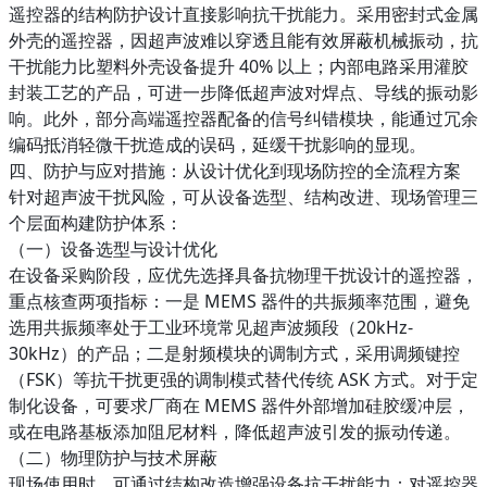
遥控器的结构防护设计直接影响抗干扰能力。采用密封式金属
外壳的遥控器，因超声波难以穿透且能有效屏蔽机械振动，抗
干扰能力比塑料外壳设备提升 40% 以上；内部电路采用灌胶
封装工艺的产品，可进一步降低超声波对焊点、导线的振动影
响。此外，部分高端遥控器配备的信号纠错模块，能通过冗余
编码抵消轻微干扰造成的误码，延缓干扰影响的显现。​
四、防护与应对措施：从设计优化到现场防控的全流程方案​
针对超声波干扰风险，可从设备选型、结构改进、现场管理三
个层面构建防护体系：​
（一）设备选型与设计优化​
在设备采购阶段，应优先选择具备抗物理干扰设计的遥控器，
重点核查两项指标：一是 MEMS 器件的共振频率范围，避免
选用共振频率处于工业环境常见超声波频段（20kHz-
30kHz）的产品；二是射频模块的调制方式，采用调频键控
（FSK）等抗干扰更强的调制模式替代传统 ASK 方式。对于定
制化设备，可要求厂商在 MEMS 器件外部增加硅胶缓冲层，
或在电路基板添加阻尼材料，降低超声波引发的振动传递。​
（二）物理防护与技术屏蔽​
现场使用时，可通过结构改造增强设备抗干扰能力：对遥控器