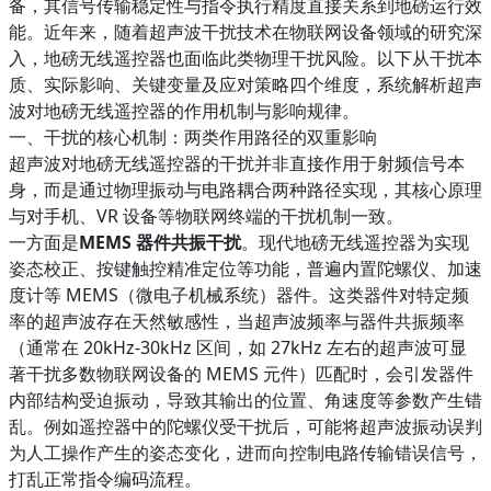
备，其信号传输稳定性与指令执行精度直接关系到地磅运行效
能。近年来，随着超声波干扰技术在物联网设备领域的研究深
入，地磅无线遥控器也面临此类物理干扰风险。以下从干扰本
质、实际影响、关键变量及应对策略四个维度，系统解析超声
波对地磅无线遥控器的作用机制与影响规律。​
一、干扰的核心机制：两类作用路径的双重影响​
超声波对地磅无线遥控器的干扰并非直接作用于射频信号本
身，而是通过物理振动与电路耦合两种路径实现，其核心原理
与对手机、VR 设备等物联网终端的干扰机制一致。​
一方面是
MEMS 器件共振干扰
。现代地磅无线遥控器为实现
姿态校正、按键触控精准定位等功能，普遍内置陀螺仪、加速
度计等 MEMS（微电子机械系统）器件。这类器件对特定频
率的超声波存在天然敏感性，当超声波频率与器件共振频率
（通常在 20kHz-30kHz 区间，如 27kHz 左右的超声波可显
著干扰多数物联网设备的 MEMS 元件）匹配时，会引发器件
内部结构受迫振动，导致其输出的位置、角速度等参数产生错
乱。例如遥控器中的陀螺仪受干扰后，可能将超声波振动误判
为人工操作产生的姿态变化，进而向控制电路传输错误信号，
打乱正常指令编码流程。​