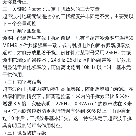
无修复价值。​
三、关键影响因素：决定干扰效果的三大变量​
超声波对地磅无线遥控器的干扰程度并非固定不变，主要受以
下三个变量调控：​
（一）频率匹配度​
频率匹配是产生有效干扰的前提。只有当超声波频率与遥控器
MEMS 器件共振频率一致，或与射频电路的固有振荡频率接
近时，才能形成显著干扰。例如针对某型号采用 25kHz 共振
频率陀螺仪的遥控器，24kHz-26kHz 区间的超声波干扰效果
明显优于其他频率段，而偏离此范围 10kHz 以上时，基本无
干扰作用。​
（二）功率与距离​
超声波的干扰能力随功率升高而增强，随距离增加而衰减。在
功率相同的情况下，距离遥控器 1 米内的干扰效果比 5 米外
增强 3-5 倍。实验表明，27kHz、0.3W/cm² 的超声波在 3 米
内可使地磅遥控器指令执行错误率达到 80% 以上，而距离超
过 10 米后，干扰效果基本消失。这一特性决定了超声波干扰
具有明显的近距离作用特征。​
（三）设备防护等级​