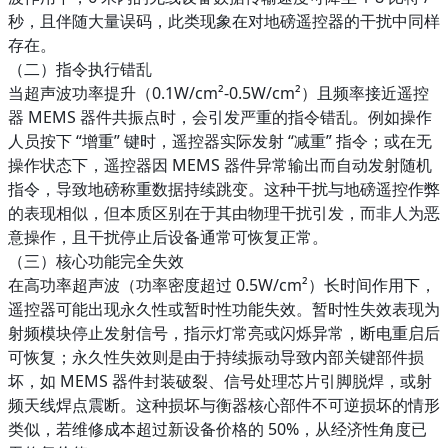
秒，且伴随大量误码，此类现象在对地磅遥控器的干扰中同样
存在。​
（二）指令执行错乱​
当超声波功率提升（0.1W/cm²-0.5W/cm²）且频率接近遥控
器 MEMS 器件共振点时，会引发严重的指令错乱。例如操作
人员按下 “增重” 键时，遥控器实际发射 “减重” 指令；或在无
操作状态下，遥控器因 MEMS 器件异常输出而自动发射随机
指令，导致地磅称重数据持续跳变。这种干扰与地磅遥控作弊
的表现相似，但本质区别在于其由物理干扰引发，而非人为恶
意操作，且干扰停止后设备通常可恢复正常。​
（三）核心功能完全失效​
在高功率超声波（功率密度超过 0.5W/cm²）长时间作用下，
遥控器可能出现永久性或暂时性功能失效。暂时性失效表现为
射频模块停止发射信号，指示灯常亮或闪烁异常，断电重启后
可恢复；永久性失效则是由于持续振动导致内部关键部件损
坏，如 MEMS 器件封装破裂、信号处理芯片引脚脱焊，或射
频天线焊点震断。这种损坏与衡器核心部件不可逆损坏的情形
类似，若维修成本超过新设备价格的 50%，从经济性角度已