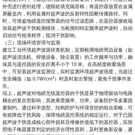
外壳进行密封处理，缝隙处填充隔音棉；将遥控器放置在金属
屏蔽盒内，利用金属对超声波的反射特性阻断传播路径。同
时，可借鉴地磅遥控报警器的信号过滤思路，在遥控器接收端
加装超声波干扰检测模块，当检测到特定频率超声波时，自动
启动信号校准程序，抵消干扰影响。​
（三）现场环境管理与监测​
建立工业环境超声波源排查机制，定期检测地磅周边设备（如
超声波清洗机、焊接设备、除尘装置）的工作频率与功率，确
保其与遥控器的安全距离不小于 10 米。在高精度称重场景
中，可安装超声波监测仪，实时监测环境超声波强度，当超过
安全阈值（如 0.1W/cm²）时及时发出警报，避免干扰事件发
生。​
综上，超声波对地磅无线遥控器的干扰是基于物理振动与电路
耦合的复合型影响，其效果受频率、功率、设备防护等多重因
素制约。通过科学选型、结构防护与环境管控的组合策略，可
有效降低干扰风险，保障地磅遥控系统的稳定运行。对于已因
超声波干扰造成核心部件损坏且维修价值低下的遥控器，应按
照电子衡器废弃判定的经济合理性原则，及时更换新设备，避