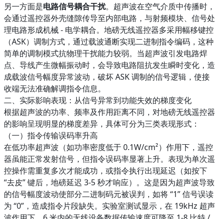
另一方面是
电路信号耦合干扰
。超声波在空气介质中传播时，
会通过遥控器外壳缝隙传导至内部电路，与射频模块、信号处
理电路形成机械 - 电学耦合。地磅无线遥控器多采用幅移键控
（ASK）调制方式，通过载波通断实现二进制指令编码，这种
简单的调制模式抗物理干扰能力较弱。当超声波引发电路焊
点、导线产生微幅振动时，会导致电路阻抗发生瞬时变化，造
成载波信号幅度异常波动，破坏 ASK 调制的信号逻辑，使接
收端无法准确解调指令信息。​
二、实际影响表现：从信号异常到功能失效的梯度变化​
根据超声波的功率、频率及作用距离不同，对地磅无线遥控器
的影响呈现明显的梯度差异，具体可分为三类表现形式：​
（一）指令传输误码率升高​
在低功率超声波（如功率密度低于 0.1W/cm²）作用下，遥控
器虽能正常发射信号，但指令误码率显著上升。表现为单次遥
控操作需重复多次才能成功，或指令执行出现延迟（如按下
“去皮” 键后，地磅延迟 3-5 秒才响应）。这是因为超声波导致
的信号幅度波动使部分二进制码元被误判，如将 “1” 信号误读
为 “0”，造成指令片段缺失。实验室测试显示，在 19kHz 超声
波作用下，6 米内的无线设备数据传输速度可降至 1-8 比特 /