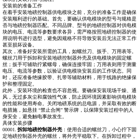
安装前的准备工作​
在着手安装地磅控制器供电模块之前，充分的准备工作是确保
安装顺利进行的基础。首先，要确认供电模块的型号与规格是
否与地磅控制器匹配。不同品牌、型号的地磅控制器对供电模
块的电压、电流等参数要求各异，需严格按照地磅控制器的使
用说明书进行选型，避免因规格不符导致安装后无法正常工作
甚至损坏设备。​
其次，准备好安装所需的工具，如螺丝刀、扳手、万用表等。
螺丝刀用于拆卸和安装地磅控制器外壳及供电模块的固定螺
丝；扳手可辅助拧紧螺母，确保连接牢固；万用表则用于测量
电压、电流等参数，以验证供电模块安装后的工作状态。同
时，还应准备绝缘胶带、扎带等辅助材料，用于线路的绝缘保
护和整理固定。​
此外，安装环境的检查也不容忽视。要确保安装现场干燥、通
风，无过多灰尘和腐蚀性气体，防止因环境因素影响供电模块
的性能和使用寿命。关闭地磅系统的总电源，并采取有效的断
电措施，如悬挂 “禁止合闸” 警示牌，以保障安装过程中的人
身安全，避免触电事故发生。​
具体安装步骤​
00001.
拆卸地磅控制器外壳
：使用合适的螺丝刀，小心拧下固
定地磅控制器外壳的螺丝，将外壳平稳取下。在拆卸过程中，