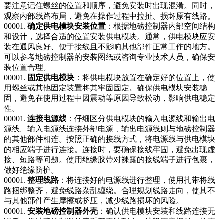
要注意记住螺丝的位置和顺序，避免安装时出现混淆。同时，
观察内部线路布局，避免在操作过程中拉扯、损坏原有线路。​
00001.
确定供电模块安装位置
：根据地磅控制器内部空间结构
和设计，选择合适的位置安装供电模块。通常，供电模块应安
装在通风良好、便于接线且不影响其他部件正常工作的地方。
可以参考地磅控制器的安装图纸或咨询专业技术人员，确保安
装位置合理。​
00001.
固定供电模块
：将供电模块放置在确定好的位置上，使
用螺丝或其他固定装置将其牢固固定。确保供电模块安装稳
固，避免在使用过程中因震动等原因导致松动，影响供电稳定
性。​
00001.
连接电源线
：仔细区分供电模块的输入电源线和输出电
源线。输入电源线连接外部电源，输出电源线则与地磅控制器
的其他部件相连。按照正确的接线方式，将电源线与供电模块
的相应端子进行连接。连接时，要确保接线牢固，避免出现虚
接、短路等问题。使用绝缘胶带对裸露的接线端子进行包裹，
做好绝缘防护。​
00001.
整理线路
：将连接好的电源线进行整理，使用扎带将线
路捆绑整齐，避免线路杂乱缠绕。合理规划线路走向，使其不
与其他部件产生摩擦或挤压，减少线路损坏的风险。​
00001.
安装地磅控制器外壳
：确认供电模块安装和线路连接无