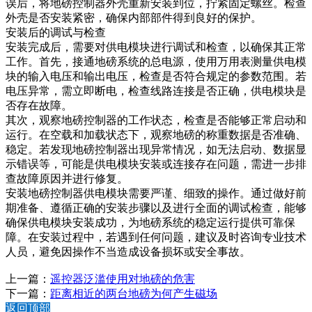
误后，将地磅控制器外壳重新安装到位，拧紧固定螺丝。检查
外壳是否安装紧密，确保内部部件得到良好的保护。​
安装后的调试与检查​
安装完成后，需要对供电模块进行调试和检查，以确保其正常
工作。首先，接通地磅系统的总电源，使用万用表测量供电模
块的输入电压和输出电压，检查是否符合规定的参数范围。若
电压异常，需立即断电，检查线路连接是否正确，供电模块是
否存在故障。​
其次，观察地磅控制器的工作状态，检查是否能够正常启动和
运行。在空载和加载状态下，观察地磅的称重数据是否准确、
稳定。若发现地磅控制器出现异常情况，如无法启动、数据显
示错误等，可能是供电模块安装或连接存在问题，需进一步排
查故障原因并进行修复。​
安装地磅控制器供电模块需要严谨、细致的操作。通过做好前
期准备、遵循正确的安装步骤以及进行全面的调试检查，能够
确保供电模块安装成功，为地磅系统的稳定运行提供可靠保
障。在安装过程中，若遇到任何问题，建议及时咨询专业技术
人员，避免因操作不当造成设备损坏或安全事故。
上一篇：
遥控器泛滥使用对地磅的危害
下一篇：
距离相近的两台地磅为何产生磁场
返回顶部