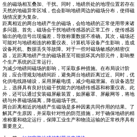
生的磁场相互叠加、干扰。同时，地磅所处的地理位置若存在
天然的地磁异常区域，也会影响地磅周边的磁场分布，使得磁
场情况更为复杂。​
距离相近的两台地磅产生的磁场，会给地磅的正常使用带来诸
多问题。首先，磁场会干扰地磅传感器的正常工作，使传感器
输出的电信号出现偏差，导致称重数据不准确。其次，磁场还
可能对与地磅相连的称重仪表、计算机等设备产生影响，造成
设备死机、数据丢失等故障。对于一些对磁场敏感的精密仪
器，近距离地磅产生的磁场甚至可能损坏其内部元件，影响整
个生产系统的正常运行。​
为减少地磅间磁场的影响，可采取多种措施。在布局设计阶
段，应合理规划地磅间距，避免两台地磅距离过近。同时，优
化供电线路铺设，采用屏蔽电缆，减少电磁泄漏。在设备选型
上，选择具有良好抗磁干扰能力的地磅传感器和称重仪表。此
外，还可以通过安装磁屏蔽装置，如屏蔽罩、屏蔽网等，将地
磅与外界磁场隔离，降低磁场干扰。​
两台距离相近的地磅产生磁场是多种因素共同作用的结果。了
解其产生原因，并采取针对性的防范措施，对于确保地磅的精
准称重和稳定运行，保障工业生产和物流运输的正常秩序具有
重要意义。