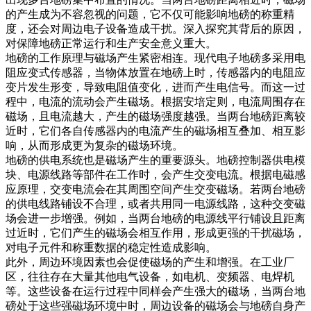
的产生成为不容忽视的问题，它不仅可能影响地磅的称重精
度，还会对周边电子设备造成干扰。深入探究其背后的原因，
对保障地磅正常运行和生产安全意义重大。​
地磅的工作原理与磁场产生紧密相连。现代电子地磅多采用电
阻应变式传感器，当物体放置在地磅上时，传感器内的电阻应
变片发生形变，导致电阻值变化，进而产生电信号。而这一过
程中，电流的流动会产生磁场。根据安培定则，电流周围存在
磁场，且电流越大，产生的磁场强度越强。当两台地磅距离较
近时，它们各自传感器内的电流产生的磁场相互叠加、相互影
响，从而形成更为复杂的磁场环境。​
地磅的供电系统也是磁场产生的重要源头。地磅控制器供电模
块、电源线路等部件在工作时，会产生交变电流。根据电磁感
应原理，交变电流会在其周围空间产生交变磁场。若两台地磅
的供电线路铺设不合理，或者共用同一电源线路，这种交变磁
场会进一步增强。例如，当两台地磅的电源线平行铺设且距离
过近时，它们产生的磁场会相互作用，形成更强的干扰磁场，
对电子元件和称重数据的稳定性造成影响。​
此外，周边环境因素也会促使磁场的产生和增强。在工业厂
区，往往存在大量其他电气设备，如电机、变频器、电焊机
等。这些设备在运行过程中同样会产生强大的磁场，当两台地
磅处于这些强磁场环境中时，周边设备的磁场会与地磅自身产